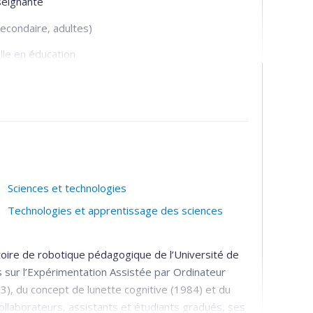
nseignante
econdaire, adultes)
lle en éducation
che en éducation
econdaire)
Sciences et technologies
Technologies et apprentissage des sciences
toire de robotique pédagogique de l’Université de
 sur l’Expérimentation Assistée par Ordinateur
), du concept de lunette cognitive (1984) et du
ollaborateurs, assistants et étudiants gradués, ses