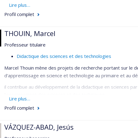
recherches portent principalement sur la reingénierie des labor
Lire plus…
et l'implantation de ces microlaboratoires dans les écoles seco
Profil complet
Intérêts de recherche:
THOUIN, Marcel
Didactique des sciences et technologies
Professeur titulaire
Recherche et développement en expérimentation assisté
Instrumentation et mesures en sciences expérimentales
Didactique des sciences et des technologies
Implantation des nouveaux programmes de sciences et t
Marcel Thouin mène des projets de recherche portant sur le 
d'apprentissage en science et technologie au primaire et au dé
il contribue au développement de la didactique en sciences par 
l'enseignement des sciences et des techniques.
Lire plus…
Intérêts de recherche
Profil complet
Didactique des sciences et des technologies, particulièr
VÁZQUEZ-ABAD, Jesús
Évaluation des programmes, des manuels scolaires et du 
en technologie