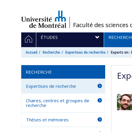
Passer
au
contenu
/
Faculté des sciences 
Navigation
ACCUEIL
ÉTUDES
RECHERCH
principale
Accueil
Recherche
Expertises de recherche
Experts en :
RECHERCHE
Exp
Expertises de recherche
Chaires, centres et groupes de
recherche
Thèses et mémoires