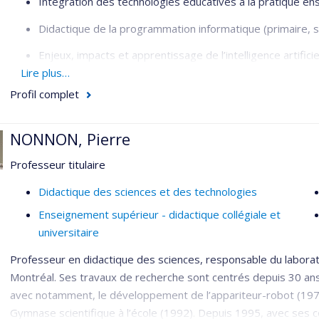
Intégration des technologies éducatives à la pratique e
Didactique de la programmation informatique (primaire, s
Enjeux, impacts et apprentissage de l’intelligence artificie
Lire plus…
Utilisation des données psychophysiologiques en recher
Profil complet
Didactique des sciences et de la technologie (primaire, s
NONNON, Pierre
Professeur titulaire
Didactique des sciences et des technologies
Enseignement supérieur - didactique collégiale et
universitaire
Professeur en didactique des sciences, responsable du labora
Montréal. Ses travaux de recherche sont centrés depuis 30 ans
avec notamment, le développement de l’appariteur-robot (1973
Gymnase scientifique à l’école (1992). Depuis 1995, avec ses c