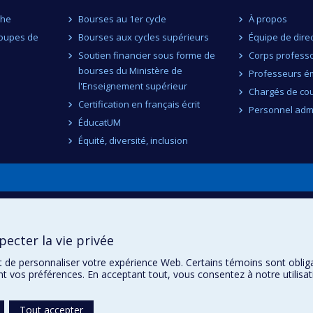
che
Bourses au 1er cycle
À propos
roupes de
Bourses aux cycles supérieurs
Équipe de dire
Soutien financier sous forme de
Corps professo
bourses du Ministère de
Professeurs ém
l'Enseignement supérieur
Chargés de co
Certification en français écrit
Personnel admi
ÉducatUM
Équité, diversité, inclusion
n
ecter la vie privée
t de personnaliser votre expérience Web. Certains témoins sont oblig
ent vos préférences. En acceptant tout, vous consentez à notre utili
Tout accepter