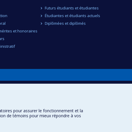
Futurs étudiants et étudiantes
ction
Étudiantes et étudiants actuels
ral
Diplômées et diplômés
érites et honoraires
urs
nistratif
atoires pour assurer le fonctionnement et la
sation de témoins pour mieux répondre à vos