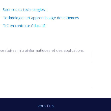
es techniques
Sciences et technologies
Technologies et apprentissage des sciences
TIC en contexte éducatif
boratoires microinformatiques et des applications
ué
nement conceptuel en physique et en chimie
uant les technologies de l'information et de la
VOUS ÊTES