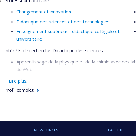
Professeur honoraire
Approche historique en enseignement des sciences et d
Changement et innovation
Didactique des sciences et des technologies
Enseignement supérieur - didactique collégiale et
universitaire
Intérêts de recherche: Didactique des sciences
Apprentissage de la physique et de la chimie avec des la
du Web
Apprentissage collaboratif dans des laboratoires distrib
Lire plus…
Conception d'applications didactiques impliquant les TIC
Profil complet
Changement conceptuel en physique et en chimie, enseig
Conception et production d'applications didactiques impliq
communication (TIC)
RESSOURCES
FACULTÉ