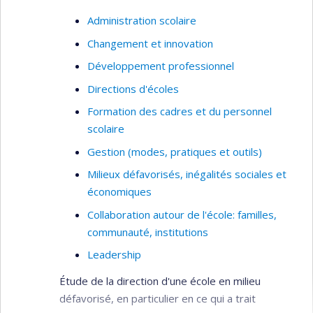
les résultats
Administration scolaire
Analyse des pratiques et développement de
Changement et innovation
cadres méthodologiques et d’outils (comme les
tableaux de bord équilibrés) pour renforcer la
Développement professionnel
prise de décision, la planification stratégique et
Directions d'écoles
l’amélioration continue dans les établissements
Formation des cadres et du personnel
scolaires et universitaires.
scolaire
2. Analyse des pratiques professionnelles et
Gestion (modes, pratiques et outils)
du travail réel
Milieux défavorisés, inégalités sociales et
Étude des pratiques quotidiennes des directions
économiques
scolaires et des cadres scolaires et
Collaboration autour de l'école: familles,
universitaires, avec une attention particulière
communauté, institutions
portée à l’influence sur la réussite éducative, au
développement professionnel, au renforcement
Leadership
des capacités organisationnelles et à la
Étude de la direction d'une école en milieu
transformation organisationnelle.
défavorisé, en particulier en ce qui a trait