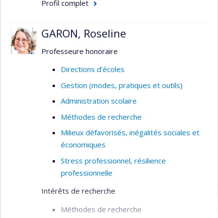
Inégalités sociales et inégalités scolaires
Profil complet
Écoles innovantes/efficaces
GARON, Roseline
Gestion du changement
Méthodes de recherche
Professeure honoraire
Directions d'écoles
Gestion (modes, pratiques et outils)
Administration scolaire
Méthodes de recherche
Milieux défavorisés, inégalités sociales et
économiques
Stress professionnel, résilience
professionnelle
Intérêts de recherche
Méthodes de recherche