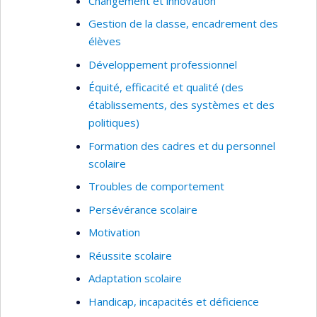
Changement et innovation
mes projets ont comme finalité de lutter
Gestion de la classe, encadrement des
contre les inégalités.
élèves
Pour se faire, je recours à différents types
Développement professionnel
de leviers comme la prise en compte des
voix des personnes de groupes minorisés
Équité, efficacité et qualité (des
en milieu scolaire, la mise en place de
établissements, des systèmes et des
mesures d’équité en emploi et le
politiques)
développement de compétences pour
Formation des cadres et du personnel
l’équité, l’inclusion et la justice sociale des
scolaire
gestionnaires et du personnel du milieu de
Troubles de comportement
l’éducation.
Persévérance scolaire
Cette perspective m’amène à privilégier
Motivation
des courants et méthodes de recherche
critiques et collaboratifs.
Réussite scolaire
Adaptation scolaire
Handicap, incapacités et déficience