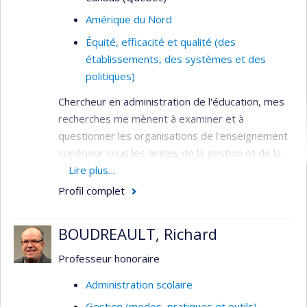
Amérique du Nord
Équité, efficacité et qualité (des
établissements, des systèmes et des
politiques)
Chercheur en administration de l'éducation, mes
recherches me mènent à examiner et à
questionner les organisations de l'enseignement
supérieur sous les angles de la gestion et de la
gouvernance.
Lire plus…
Profil complet
L'administration des organisations et des
systèmes est un phénomène complexe et
multivarié. J'utilise l'activité des cadres, l'économie
BOUDREAULT, Richard
des organisations et les rapports de pouvoirs
Professeur honoraire
comme révélateurs de ce phénomène. Ce faisant,
je m'inscris dans une mouvance qui cherche à lier
Administration scolaire
empiriquement les résultats des recherches sur
Gestion (modes, pratiques et outils)