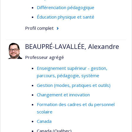
Le développement professionnel des
innovations du numérique et des solutions
Différenciation pédagogique
directions d’écoles
basées sur l’IA en éducation pour la gestion et
Éducation physique et santé
l’administration scolaire et universitaire, en
mettant l’accent sur leur impact sur la prise de
Profil complet
décision, la gestion des données, l’éthique,
l’efficacité des organisations et la réussite
BEAUPRÉ-LAVALLÉE, Alexandre
éducative.
Professeur agrégé
Enseignement supérieur - gestion,
parcours, pédagogie, système
Gestion (modes, pratiques et outils)
Changement et innovation
Formation des cadres et du personnel
scolaire
Canada
Canada (Québec)