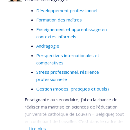
L’histoire sociale de la profession
enseignante et le travail des enseignants.
Développement professionnel
La formation et les connaissances des
Formation des maîtres
enseignants.
Enseignement et apprentissage en
La direction et gestion des institutions
contextes informels
d’enseignement supérieur et de recherche.
Andragogie
Perspectives internationales et
comparatives
Stress professionnel, résilience
professionnelle
Gestion (modes, pratiques et outils)
Enseignante au secondaire, j’ai eu la chance de
réaliser ma maitrise en sciences de l’éducation
(Université catholique de Louvain – Belgique) tout
en continuant de travailler. C'est dans le cadre de
la réalisation de mon mémoire de maitrise que
Lire plus…