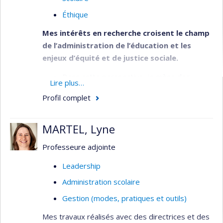
Éthique
Mes intérêts en recherche croisent le champ
de l’administration de l’éducation et les
enjeux d’équité et de justice sociale.
Dans cette perspective, je mène des
Lire plus…
projets de recherche portant sur
Profil complet
l’organisation et la transformation des
institutions et du travail éducatifs.
MARTEL, Lyne
Je m’intéresse en particulier au travail des
directions d’établissement d’enseignement,
Professeure adjointe
tant au niveau des pratiques réelles, que de
Leadership
ses encadrements légaux, politiques et
organisationnels.
Administration scolaire
Mes plus récents travaux portent sur
Gestion (modes, pratiques et outils)
l’équité dans les processus et pratiques de
Mes travaux réalisés avec des directrices et des
sélection, d’évaluation et de rétention du