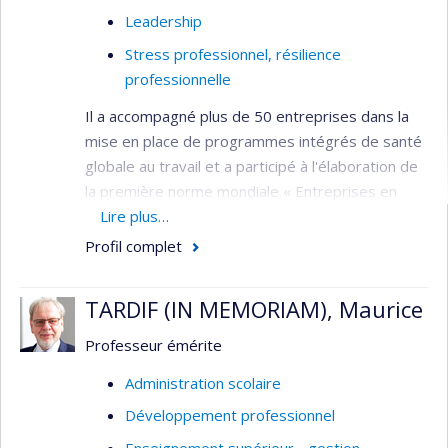
des pratiques pédagogiques)
Leadership
Planification en gestion scolaire
Stress professionnel, résilience
professionnelle
Persévérance et réussite scolaire
Gestion et intervention auprès de la
Il a accompagné plus de 50 entreprises dans la
clientèle EHDAA
mise en place de programmes intégrés de santé
globale au travail et a participé à l'élaboration de
Littératie inclusive (Membre de l'équipe
la première norme mondiale « Entreprises en
ÉRLI) w3.uqo.ca/erli
santé » - BNQ 9700-800.
Lire plus…
Profil complet
Intérêts de recherche
Administration scolaire
TARDIF (IN MEMORIAM), Maurice
Stress professionnel
Professeur émérite
Compétences émotionnelles
Administration scolaire
Santé au travail
Développement professionnel
Leadership
Enseignement supérieur - gestion,