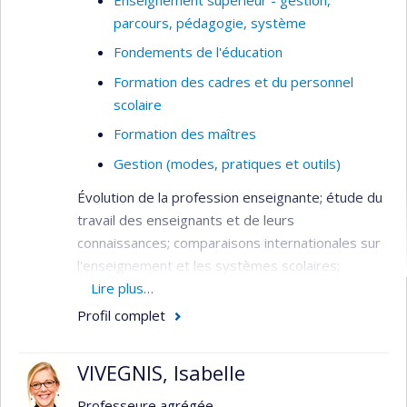
Santé des organisations scolaires
parcours, pédagogie, système
Prévention et promotion
Fondements de l'éducation
Liens entre l'activité physique et la santé
Formation des cadres et du personnel
mentale.
scolaire
Formation des maîtres
Gestion (modes, pratiques et outils)
Évolution de la profession enseignante; étude du
travail des enseignants et de leurs
connaissances; comparaisons internationales sur
l'enseignement et les systèmes scolaires;
l'organisation du travail dans le système scolaire.
Lire plus…
Profil complet
Champs de spécialisation
La philosophie de l'éducation et les théories
VIVEGNIS, Isabelle
de l’éducation.
Professeure agrégée