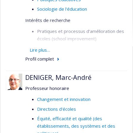
Sociologie de l'éducation
Intérêts de recherche
Pratiques et processus d'amélioration des
écoles (school improvement)
Planification de l’éducation (aspects
Lire plus…
qualitatifs)
Profil complet
Politiques et cadres d’obligation de
résultats (accountability)
DENIGER, Marc-André
Éducation de base dans les pays en
Professeur honoraire
développement, incluant les rapports Nord-
Sud en la matière
Changement et innovation
Étude comparée des systèmes et
Directions d'écoles
pratiques de formation à l'enseignement
Équité, efficacité et qualité (des
primaire et secondaire et de gestion du
établissements, des systèmes et des
personnel enseignant