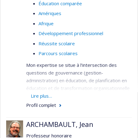
Éducation comparée
Amériques
Afrique
Développement professionnel
Réussite scolaire
Parcours scolaires
Mon expertise se situe à l’intersection des
questions de gouvernance (gestion-
administration) en éducation, de planification en
éducation et de transformation organisationnelle
en éducation. Mes travaux de recherche,
Lire plus…
d’évaluation et d’intervention se concentrent sur
Profil complet
les thématiques suivantes :
1. Mobilisation et utilisation des données en
ARCHAMBAULT, Jean
éducation - Planification et gestion axée sur
Professeur honoraire