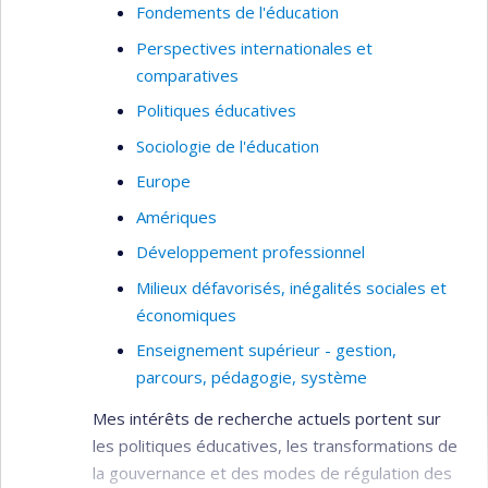
l’équité
, documentant le leadership d’équité chez
Fondements de l'éducation
les directions d’établissement œuvrant en milieu
Perspectives internationales et
pluriethnique à la Commission scolaire de
comparatives
Montréal. Ses plus récentes recherches portent
Politiques éducatives
sur les inégalités à l’université selon le point de
Sociologie de l'éducation
vue des étudiants racisés. Elles visent à
améliorer les pratiques et les politiques à
Europe
l’université afin d’atteindre l’équité et l’inclusion
Amériques
dans l’enseignement supérieur.
Développement professionnel
Intérêts de recherche
Milieux défavorisés, inégalités sociales et
Enjeux ethnoculturels et linguistiques en
économiques
éducation
Enseignement supérieur - gestion,
Inégalités scolaires et groupes minorisés
parcours, pédagogie, système
Pratiques d'équité et d'inclusion en milieu
Mes intérêts de recherche actuels portent sur
scolaire pluriethnique et défavorisé
les politiques éducatives, les transformations de
Enseignement supérieur
la gouvernance et des modes de régulation des