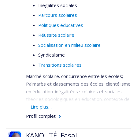
Inégalités sociales
Parcours scolaires
Politiques éducatives
Réussite scolaire
Socialisation en milieu scolaire
Syndicalisme
Transitions scolaires
Marché scolaire. concurrence entre les écoles;
Palmarès et classements des écoles. clientélisme
en éducation. inégalitées scolaires et sociales.
théories sociologiques en éducation. contexte de
diversité.
Lire plus…
Profil complet
KANOUTÉ, Fasal