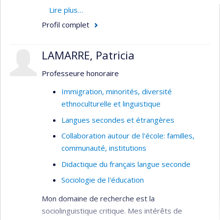
économique;
Lire plus…
Expérience socioscolaire des élèves
Profil complet
immigrants et de minorités
ethnoculturelles;
LAMARRE, Patricia
Interculturalisme
Professeure honoraire
Antiracisme
Immigration, minorités, diversité
Relations école-familles immigrantes et de
ethnoculturelle et linguistique
minorités ethnoculturelles;
Langues secondes et étrangères
Formation des enseignants par rapports à
Collaboration autour de l'école: familles,
ces problématiques.
communauté, institutions
Didactique du français langue seconde
Sociologie de l'éducation
Mon domaine de recherche est la
sociolinguistique critique. Mes intérêts de