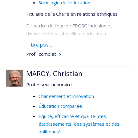
Sociologie de l'éducation
Titulaire de la Chaire en relations ethniques
Directrice de l'équipe FRQSC Inclusion et
diversité ethnoculturelle en éducation
Directrice CRIFPE-UdeM
Lire plus…
Profil complet
Marie-Odile Magnan est titulaire de la Chaire en
relations ethniques, sociologue de l’éducation et
professeure titulaire au Département
MAROY, Christian
d’administration et fondements de l’éducation de
Professeur honoraire
l’Université de Montréal. Ses recherches portent
sur les inégalités scolaires du primaire jusqu’au
Changement et innovation
postsecondaire, telles que rapportées par les
Éducation comparée
jeunes. Elle conduit également des travaux sur
Équité, efficacité et qualité (des
les pratiques d’équité et d’inclusion des
établissements, des systèmes et des
intervenants scolaires. Elle a œuvré, notamment,
politiques)
à la réalisation du webdocumentaire
En route vers