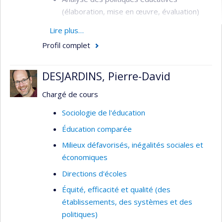
(élaboration, mise en œuvre, évaluation)
Pouvoir et enjeux politiques de l’éducation
Lire plus…
Inégalités sociales et inégalités scolaires
Profil complet
Écoles innovantes/efficaces
DESJARDINS, Pierre-David
Gestion du changement
Méthodes de recherche
Chargé de cours
Sociologie de l'éducation
Éducation comparée
Milieux défavorisés, inégalités sociales et
économiques
Directions d'écoles
Équité, efficacité et qualité (des
établissements, des systèmes et des
politiques)