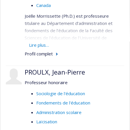
Canada
Joëlle Morrissette (Ph.D.) est professeure
titulaire au Département d’administration et
fondements de l’éducation de la Faculté des
Sciences de l'éducation de l’Université de
Montréal et a été présidente de l'Association
Lire plus…
pour la recherche qualitative entre 2016 et 2023.
Profil complet
Elle est spécialiste des méthodologies
qualitatives, en particulier de l'entretien de
PROULX, Jean-Pierre
groupe et de l'analyse des discussions qu'il met
en oeuvre. Elle mobilise une sociologie
Professeur honoraire
interactionniste des groupes professionnels pour
Sociologie de l'éducation
éclairer différents objets : les rapports
Fondements de l'éducation
interculturels à l’école et la négociation des
conventions tacites de travail, l’intégration
Administration scolaire
professionnelle des enseignants formés à
Laïcisation
l’étranger, le savoir-faire des enseignants, les