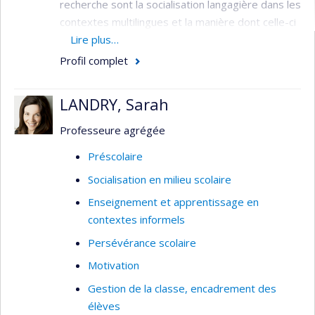
recherche sont la socialisation langagière dans les
contextes multilingues et la manière dont celle-ci
affecte les pratiques sociales et langagières, les
Lire plus…
questions de l'identité et la rédéfinition des
Profil complet
frontières ethniques et linguistiques.
Intérêts de recherche:
LANDRY, Sarah
Didactique des langues secondes: aspects
Professeure agrégée
sociaux, culturels et interculturels
Préscolaire
Bilinguisme et plurilinguisme : approche
Socialisation en milieu scolaire
sociolinguistique
Enseignement et apprentissage en
Ethnographie des pratiques langagières
contextes informels
des jeunes plurilingues
Persévérance scolaire
Les enjeux identitaires et sociaux
Motivation
La dynamique langagière montréalaise
Gestion de la classe, encadrement des
École et minorités de langues officielles
élèves