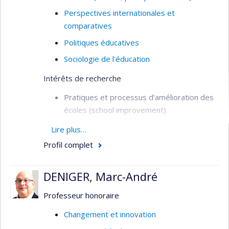
Perspectives internationales et
comparatives
Politiques éducatives
Sociologie de l'éducation
Intérêts de recherche
Pratiques et processus d'amélioration des
écoles (school improvement)
Planification de l’éducation (aspects
Lire plus…
qualitatifs)
Profil complet
Politiques et cadres d’obligation de
résultats (accountability)
DENIGER, Marc-André
Éducation de base dans les pays en
Professeur honoraire
développement, incluant les rapports Nord-
Sud en la matière
Changement et innovation
Étude comparée des systèmes et