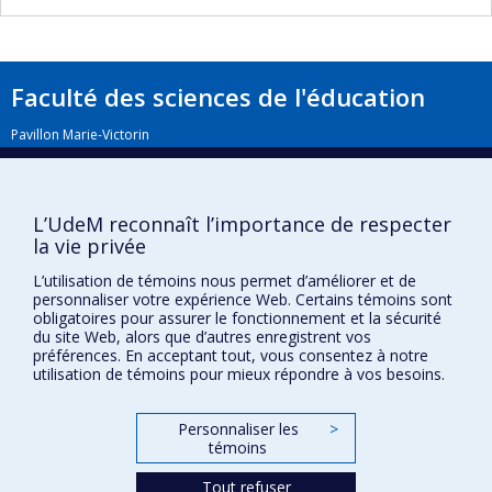
qualitatives (ETA6512), Paradigme professionnel
et épistémologie en éducation (ETA7916).
Faculté des sciences de l'éducation
Pavillon Marie-Victorin
90, avenue Vincent-d'Indy
Montréal (Québec) H2V 2S9
L’UdeM reconnaît l’importance de respecter
la vie privée
L’utilisation de témoins nous permet d’améliorer et de
personnaliser votre expérience Web. Certains témoins sont
obligatoires pour assurer le fonctionnement et la sécurité
du site Web, alors que d’autres enregistrent vos
préférences. En acceptant tout, vous consentez à notre
Confidentialité
utilisation de témoins pour mieux répondre à vos besoins.
Conditions d’utilisation
Paramètres des témoins
Personnaliser les
>
Université de
Montréal
témoins
Tout refuser