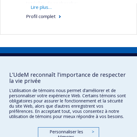
Intérêts de recherche:
Lire plus…
Usage de la littérature jeunesse à des fins
Profil complet
d'enseignement
Appropriation du français écrit
Stratégies de production écrite
Stratégies de lecture
Faculté des sciences de l'éducation
Éducation préscolaire
Pavillon Marie-Victorin
90, avenue Vincent-d'Indy
L’UdeM reconnaît l’importance de respecter
Montréal (Québec) H2V 2S9
la vie privée
L’utilisation de témoins nous permet d’améliorer et de
personnaliser votre expérience Web. Certains témoins sont
obligatoires pour assurer le fonctionnement et la sécurité
du site Web, alors que d’autres enregistrent vos
préférences. En acceptant tout, vous consentez à notre
utilisation de témoins pour mieux répondre à vos besoins.
Confidentialité
Personnaliser les
>
témoins