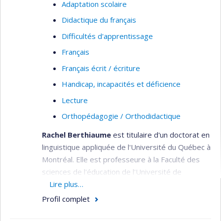
Adaptation scolaire
Lecture en langue maternelle et langue
Didactique du français
seconde
Difficultés d'apprentissage
Didactique du français en milieux
pluriethniques
Français
Didactique des langues secondes
Français écrit / écriture
Diversité linguistique
Handicap, incapacités et déficience
Lecture
Orthopédagogie / Orthodidactique
Rachel Berthiaume
est titulaire d'un doctorat en
linguistique appliquée de l'Université du Québec à
Montréal. Elle est professeure à la Faculté des
sciences de l'éducation de l'Université de
Montréal depuis 2008. Ses activités de recherche
Lire plus…
sont principalement axées sur le développement
Profil complet
d'études portant sur le rôle du traitement
morphologique dans l'acquisition de la lecture