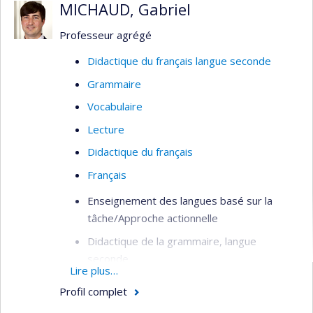
Intérêts de recherche
MICHAUD, Gabriel
L’apprentissage de la langue écrite au
Professeur agrégé
primaire
Didactique du français langue seconde
La compétence en français écrit au
Grammaire
postsecondaire
Vocabulaire
Les capacités métalinguistiques dans la
Lecture
lecture et l’écriture
Didactique du français
Français
Enseignement des langues basé sur la
tâche/Approche actionnelle
Didactique de la grammaire, langue
seconde
Lire plus…
Didactique du vocabulaire, langue seconde
Profil complet
Didactique de la lecture, langue seconde