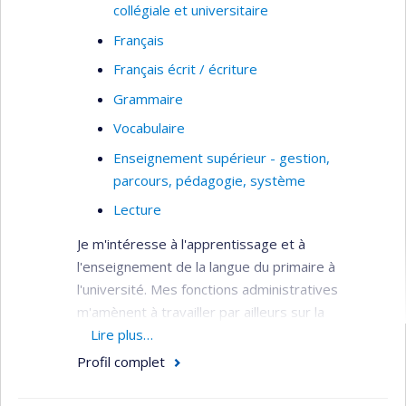
collégiale et universitaire
Français
Français écrit / écriture
Grammaire
Vocabulaire
Enseignement supérieur - gestion,
parcours, pédagogie, système
Lecture
Je m'intéresse à l'apprentissage et à
l'enseignement de la langue du primaire à
l'université. Mes fonctions administratives
m'amènent à travailler par ailleurs sur la
formation initiale des enseignants, sur
Lire plus…
l'implantation d'approches-programme et
Profil complet
d'approches par compétences à l'université.