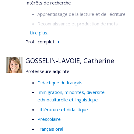
Intérêts de recherche
Apprentissage de la lecture et de l'écriture
Reconnaissance et production de mots
écrits
Lire plus…
Difficultés d'apprentissage de la lecture et
Profil complet
de l'écriture
Didactique de la lecture et de l'écriture
GOSSELIN-LAVOIE, Catherine
Professeure adjointe
Didactique du français
Immigration, minorités, diversité
ethnoculturelle et linguistique
Littérature et didactique
Préscolaire
Français oral