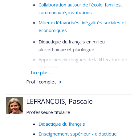
Collaboration autour de l'école: familles,
communauté, institutions
Milieux défavorisés, inégalités sociales et
économiques
Didactique du français en milieu
pluriethnique et plurilingue
Approches plurilingues de la littérature de
jeunesse
Lire plus…
Relations école-famille autour de l’entrée
Profil complet
dans l’écrit
Développement langagier (oral et entrée
LEFRANÇOIS, Pascale
dans l'écrit) au préscolaire en milieu
pluriethnique et plurilingue (habiletés
Professeure titulaire
narratives et vocabulaire, particulièrement)
Didactique du français
Enseignement supérieur - didactique