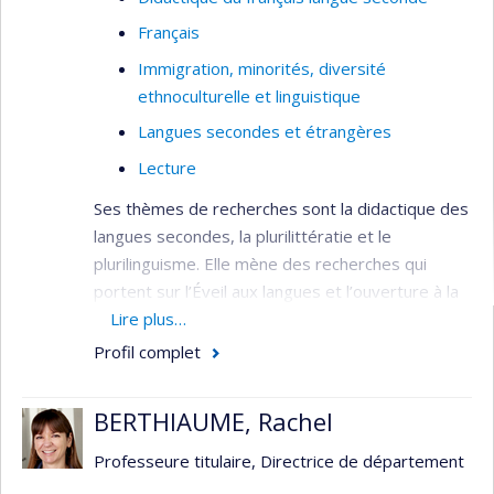
Français
Immigration, minorités, diversité
ethnoculturelle et linguistique
Langues secondes et étrangères
Lecture
Ses thèmes de recherches sont la didactique des
langues secondes, la plurilittératie et le
plurilinguisme. Elle mène des recherches qui
portent sur l’Éveil aux langues et l’ouverture à la
diversité linguistique (
Lire plus…
Projet Élodil
) et sur la
lecture et l’écriture en langue seconde. Elle
Profil complet
s’intéresse également à l’étude des différents
modèles de services d’accueil et de francisation
BERTHIAUME, Rachel
pour les nouveaux immigrants au Québec.
Professeure titulaire, Directrice de département
Champs d'expertise