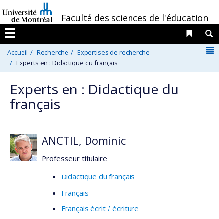
Passer
/
Faculté des sciences de l'éducation
au
contenu
Liens 
R
Menu
N
Accueil
Recherche
Expertises de recherche
Experts en : Didactique du français
Experts en : Didactique du
français
ANCTIL, Dominic
Professeur titulaire
Didactique du français
Français
Français écrit / écriture