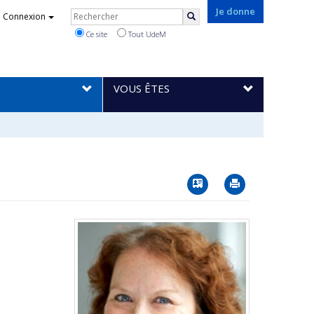
Rechercher
Je donne
Connexion
Rechercher
Ce site
Tout UdeM
VOUS ÊTES
Vcard
Imprimer