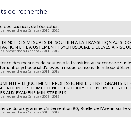
ômé(e) :
Gaudreau, Anne
 :
Doctorat
ets de recherche
ôme obtenu :
Ph. D.
 vers le document dans Papyrus
e des sciences de l'éducation
 de recherche au Canada / 2016 - 2020
CIDENCE DES MESURES DE SOUTIEN A LA TRANSITION AU SECO
heur principal :
Monique Noël-Gaudreault
VATION ET L'AJUSTEMENT PSYCHOSOCIAL D’ÉLEVÉS A RISQUE
hercheurs :
Louise Poirier
,
Jean-Claude Kalubi Lukasa
,
Pierre Bil
 de recherche au Canada / 2011 - 2016
ces de financement :
FRQSC/Fonds de recherche du Québec - Soci
idence des mesures de soutien à la transition au secondaire sur l
heur principal :
Roch Chouinard
rammes de subvention :
PVXXXXXX-(RE) Soutien publication de rev
stement psychosocial d'élèves à risque ou issus de milieux défavo
hercheurs :
François Bowen
,
Louise Poirier
,
Pascale Lefrançois
,
s etc...)
 de recherche au Canada / 2011 - 2015
ces de financement :
FRQSC/Fonds de recherche du Québec - Soci
UMENTER LE JUGEMENT PROFESSIONNEL D'ENSEIGNANTS DE 
 la majorité des élèves, le passage à l’école secondaire s’accom
rammes de subvention :
PVXXXXXX-(AC) Action concertée : Prog d
ALUATION DES COMPETENCES EN COURS ET EN FIN DE CYCLE
res de base, d’un déclin de leur motivation pour l’école et, pou
ires
ES AUX EXAMENS MINISTERIELS
 de recherche au Canada / 2009 - 2015
osocial. Les difficultés éprouvées lors du passage au secondaire
ire. À cet égard, les enfants qui, dès le primaire, présentent de
idence du programme d’intervention 80, Ruelle de l’Avenir sur le 
heur principal :
Micheline-Johanne Durand
problèmes d’adaptation ou le manque de soutien familial sont par
 de recherche au Canada / 2010 - 2013
hercheurs :
Roch Chouinard
,
Louise Poirier
,
Pascale Lefrançois
èmes lors de leur transition au secondaire. Parce qu’on retrouve
ces de financement :
FRQSC/Fonds de recherche du Québec - Soci
heur principal :
Roch Chouinard
ts issus de milieux défavorisés vivent généralement des transitio
rammes de subvention :
PVXXXXXX-(AC) Action concertée : Prog d