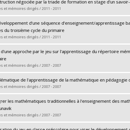
ômé(e) :
Bisaillon, Nathalie
truction négociée par la triade de formation en stage d'un savoi
 :
Doctorat
s et mémoires dirigés / 2011 - 2011
ôme obtenu :
Ph. D.
ômé(e) :
Bacon, Lily
 vers le document dans Papyrus
éveloppement d’une séquence d’enseignement/apprentissage basé
 :
Doctorat
s du troisième cycle du primaire
ôme obtenu :
Ph. D.
s et mémoires dirigés / 2011 - 2011
 vers le document dans Papyrus
ômé(e) :
Poirier, Julie
t d'une approche par le jeu sur l'apprentissage du répertoire m
 :
Doctorat
aire
ôme obtenu :
Ph. D.
s et mémoires dirigés / 2007 - 2007
 vers le document dans Papyrus
ômé(e) :
Juteau, Marie Christine
lématique de l'apprentissage de la mathématique en pédagogie 
 :
Maîtrise
s et mémoires dirigés / 2007 - 2007
ôme obtenu :
M.A.
ômé(e) :
Kasende, Anganda Kanyama Jean
 vers le document dans Papyrus
grer les mathématiques traditionnelles à l'enseignement des math
 :
Maîtrise
unavik
ôme obtenu :
M.A.
s et mémoires dirigés / 2007 - 2007
 vers le document dans Papyrus
ômé(e) :
Bortuzzo, Jacqueline
lisation du jeu en classe préscolaire pour viser le développemen