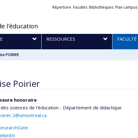
Liens
Répertoire
Facultés
Bibliothèques
Plan campus
externes
de l'éducation
E
RESSOURCES
FACULTÉ
ise POIRIER
ise Poirier
seure honoraire
 des sciences de l'éducation - Département de didactique
poirier.2@umontreal.ca
ResearchGate
inkedIn