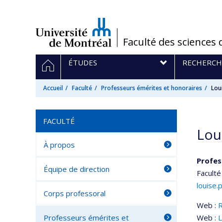
Passer
au
contenu
/
Faculté des sciences 
Navigation
ACCUEIL
ÉTUDES
RECHERCH
principale
Accueil
Faculté
Professeurs émérites et honoraires
Lou
FACULTÉ
Lou
À propos
Profes
Équipe de direction
Faculté
louise.
Corps professoral
Web :
Professeurs émérites et
Web :
L