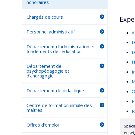
honoraires
Chargés de cours
Expe
Personnel administratif
A
D
Département d'administration et
fondements de l'éducation
D
H
Département de
psychopédagogie et
I
d'andragogie
M
Département de didactique
O
P
Centre de formation initiale des
maîtres
R
Offres d'emploi
Spéci
ensei