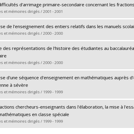
ômé(e) :
St-Vincent, Lise-Anne
ifficultés d'arrimage primaire-secondaire concernant les fraction
 :
Maîtrise
s et mémoires dirigés / 2001 - 2001
ôme obtenu :
M.A.
ômé(e) :
Leclerc, Linda
 vers le document dans Papyrus
yse de l'enseignement des entiers relatifs dans les manuels scol
 :
Maîtrise
s et mémoires dirigés / 2000 - 2000
ôme obtenu :
M.A.
ômé(e) :
Jordi, Isabelle
 vers le document dans Papyrus
e des représentations de l'histoire des étudiantes au baccalauré
 :
Maîtrise
aire
ôme obtenu :
M.A.
s et mémoires dirigés / 2000 - 2000
 vers le document dans Papyrus
ômé(e) :
Déry, Chantal
yse d'une séquence d'enseignement en mathématiques auprès d'élè
 :
Maîtrise
nne à sévère
ôme obtenu :
M.A.
s et mémoires dirigés / 1999 - 1999
 vers le document dans Papyrus
ômé(e) :
St-Jean, Bruno
actions chercheurs-enseignants dans l'élaboration, la mise à l'ess
 :
Maîtrise
mathématiques en classe spéciale
ôme obtenu :
M.A.
s et mémoires dirigés / 1999 - 1999
 vers le document dans Papyrus