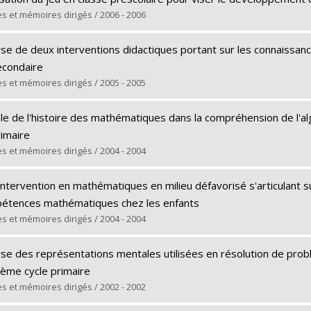
 :
Maîtrise
s et mémoires dirigés / 2006 - 2006
ôme obtenu :
M.A.
ômé(e) :
Dumais, Stéphanie
 vers le document dans Papyrus
se de deux interventions didactiques portant sur les connaissance
 :
Doctorat
econdaire
ôme obtenu :
Ph. D.
s et mémoires dirigés / 2005 - 2005
 vers le document dans Papyrus
ômé(e) :
Marchand, Patricia
le de l'histoire des mathématiques dans la compréhension de l'alg
 :
Doctorat
rimaire
ôme obtenu :
Ph. D.
s et mémoires dirigés / 2004 - 2004
 vers le document dans Papyrus
ômé(e) :
Corbeil, Julie
ntervention en mathématiques en milieu défavorisé s'articulant s
 :
Maîtrise
étences mathématiques chez les enfants
ôme obtenu :
M. Sc.
s et mémoires dirigés / 2004 - 2004
 vers le document dans Papyrus
ômé(e) :
Tourigny, Catherine
yse des représentations mentales utilisées en résolution de pro
 :
Maîtrise
ième cycle primaire
ôme obtenu :
M.A.
s et mémoires dirigés / 2002 - 2002
 vers le document dans Papyrus