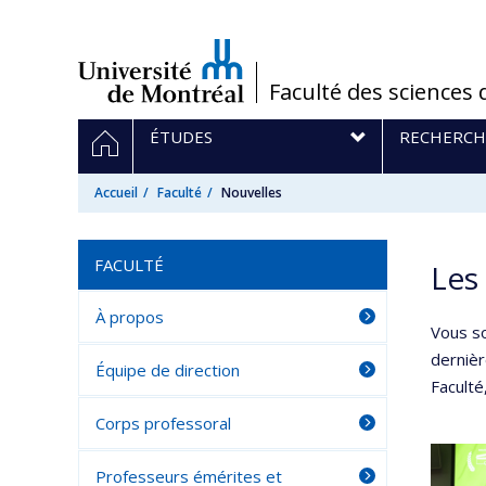
Passer
au
contenu
/
Faculté des sciences 
Navigation
ACCUEIL
ÉTUDES
RECHERCH
principale
Accueil
Faculté
Nouvelles
FACULTÉ
Les
À propos
Vous s
dernièr
Équipe de direction
Faculté
Corps professoral
Professeurs émérites et