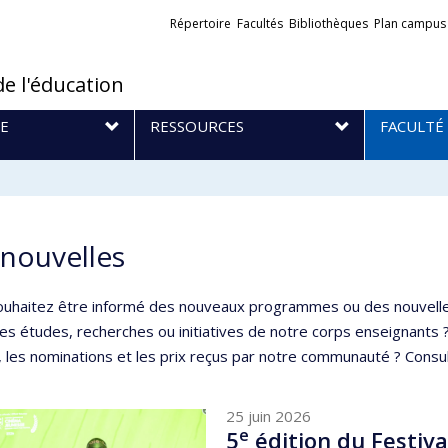
Liens
Répertoire
Facultés
Bibliothèques
Plan campus
externes
de l'éducation
E
RESSOURCES
FACULTÉ
 nouvelles
ouhaitez être informé des nouveaux programmes ou des nouvelle
es études, recherches ou initiatives de notre corps enseignants 
, les nominations et les prix reçus par notre communauté ? Consult
25 juin 2026
e
5
édition du Festiv