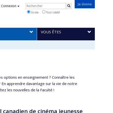
Rechercher
Je donne
Connexion
Rechercher
Ce site
Tout UdeM
VOUS ÊTES
s options en enseignement ? Connaître les
? En apprendre davantage sur la vie de notre
ez les nouvelles de la Faculté !
al canadien de cinéma jeunesse